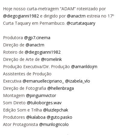
Hoje nosso curta-metragem “ADAM” roteirizado por
@diegogianni1982
e dirigido por
@anactrn
estreia no 17º
Curta Taquary em Pernambuco.
@curtataquary
Produtora
@gp7.cinema
Direção de
@anactrn
Roteiro de
@diegogianni1982
Direção de Arte de
@romelink
Produção Executiva/Dir. Produção
@amarildojm
Assistentes de Produção
Executiva
@emanuellecipriano_
@izabela_vlo
Direção de Fotografia
@hellenbraga
Montagem
@pinguimvictor
Som Direto
@tulioborges.wav
Edição Som e Trilha
@luizlepchak
Produtores
@kalaboa
@guto.pasko
Ator Protagonista
@murilogricolo