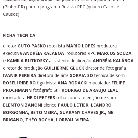
(Globo-PR) para o programa Revista RPC (quadro Casos e
Causos)
FICHA TÉCNICA
diretor
GUTO PASKO
roteirista
MARIO LOPES
produtora
executiva
ANDRÉIA KALÁBOA
rodutores RPC
MARCOS SOUZA
e KAMILA RUTKOSKY
assistente de direção
ANDRÉIA KALÁBOA
diretor de produção
GUILHERME GLUCK
diretor de fotografia
IVANIR PEREIRA
diretora de arte
SORAIA SO
técnica de som
ROSELI RIBEIRO
figurinista
ANA RODACKI
maquiador
FELIPE
PROCHMANN
fotógrafo Still
RODRIGO DE ARAÚJO LEAL
montadora
HEIDI PETERS
trilha sonora e edição de som
ELENTON ZANONI
elenco
PAULO LETIER, LEANDRO
BORGONHA, BETO MEIRA, GUARANY CHAVES JR., NEI
BRIGANO, THÉO ROCHA, LORIVAL VIEIRA