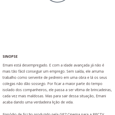
A História de Ernani
Episódio de Ficção | Cor | 9’ 48” | 2011
SINOPSE
Ernani está desempregado. E com a idade avançada já não é
mais tão fácil conseguir um emprego. Sem saída, ele arruma
trabalho como servente de pedreiro em uma obra e lá os seus
colegas não dão sossego. Por ficar a maior parte do tempo
isolado dos companheiros, ele passa a ser vítima de brincadeiras,
cada vez mais maldosas. Mas para sair dessa situação, Ernani
acaba dando uma verdadeira lição de vida.
Episódio de ficção produzido pela GP7 Cinema para a RPCTV