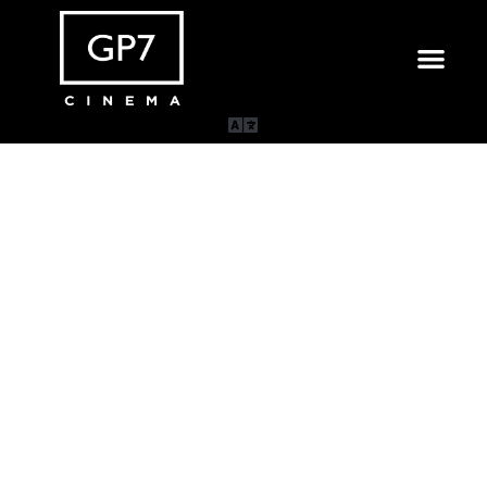
Sereis Uma Só Carne
Longa-metragem | drama | 88’ | 2026