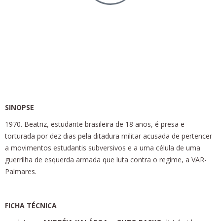
Entrelinhas
Longa-metragem | Ficção | Cor | 94’ | 2023
SINOPSE
1970. Beatriz, estudante brasileira de 18 anos, é presa e
torturada por dez dias pela ditadura militar acusada de pertencer
a movimentos estudantis subversivos e a uma célula de uma
guerrilha de esquerda armada que luta contra o regime, a VAR-
Palmares.
FICHA TÉCNICA