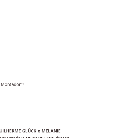
o Montador”?
UILHERME GLÜCK e MELANIE