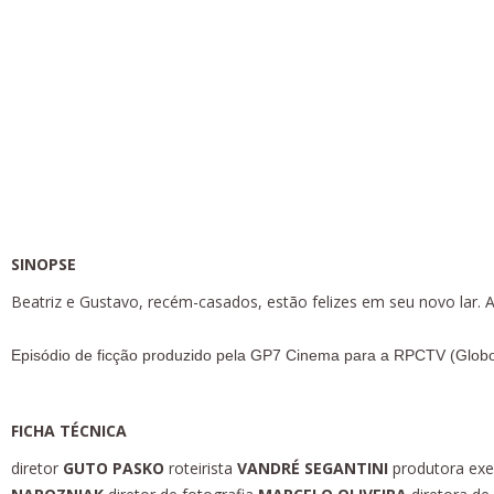
Cadê o Montador?
Episódio de Ficção | Cor | 10’ 5” | 2014
SINOPSE
Beatriz e Gustavo, recém-casados, estão felizes em seu novo la
Episódio de ficção produzido pela GP7 Cinema para a RPCTV (Glob
FICHA TÉCNICA
diretor
GUTO PASKO
roteirista
VANDRÉ SEGANTINI
produtora exe