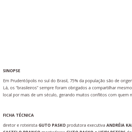
Entre Nós O Estran
Documentário | Cor | 83’ | 2016
SINOPSE
Em Prudentópolis no sul do Brasil, 75% da população são de orige
Lá, os “brasileiros” sempre foram obrigados a compartilhar mesmo
local por mais de um século, gerando muitos conflitos com quem n
FICHA TÉCNICA
diretor e roteirista
GUTO PASKO
produtora executiva
ANDRÉIA K