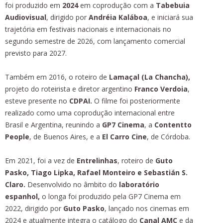
foi produzido em
2024
em coprodução com a
Tabebuia
Audiovisual
, dirigido por
Andréia Kaláboa
, e iniciará sua
trajetória em festivais nacionais e internacionais no
segundo semestre de 2026, com lançamento comercial
previsto para 2027.
Também em 2016, o roteiro de
Lamaçal (La Chancha),
projeto do roteirista e diretor argentino
Franco Verdoia
,
esteve presente no
CDPAI.
O filme foi posteriormente
realizado como uma coprodução internacional entre
Brasil e Argentina, reunindo a
GP7 Cinema
, a
Contentto
People
, de Buenos Aires, e a
El Carro Cine
, de Córdoba.
Em 2021, foi a vez de
Entrelinhas
, roteiro de
Guto
Pasko, Tiago Lipka, Rafael Monteiro e Sebastián S.
Claro.
Desenvolvido no âmbito do
laboratório
espanhol,
o longa foi produzido pela GP7 Cinema em
2022, dirigido por
Guto Pasko
, lançado nos cinemas em
2024 e atualmente integra o catálogo do
Canal AMC
e da