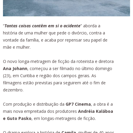
“
Tantas coisas contêm em si o acidente
” aborda a
história de uma mulher que pede o divórcio, contra a
vontade da família, e acaba por repensar seu papel de
mãe e mulher.
O novo longa-metragem de ficção da roteirista e diretora
Ana Johann
, começou a ser filmado no último domingo
(23), em Curitiba e região dos campos gerais. As
filmagens estão previstas para seguirem até o fim de
dezembro.
Com produção e distribuição da
GP7 Cinema
, a obra é a
mais nova empreitada dos produtores
Andréia Kaláboa
e Guto Pasko
, em longas-metragens de ficção.
O drama explora a história de
Camila
, mulher de 40 anos