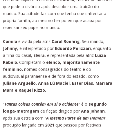
que pede o divórcio após descobrir uma traição do
marido. Sua atitude faz com que tenha que enfrentar a
própria família, ao mesmo tempo em que acaba por
repensar seu papel no mundo.
Camila
é vivida pela atriz
Carol Roehrig
. Seu marido,
Johnny
, é interpretado por
Eduardo Pelizzari
, enquanto
a filha do casal,
Elvira
, é representada pela atriz
Luiza
Rabelo
. Completam o
elenco, majoritariamente
feminino,
nomes consagrados do teatro e do
audiovisual paranaense e de fora do estado, como
J
uliane Arguello, Anna Lú Maciel, Ester Dias, Marrara
Mara e Raquel Rizzo.
“
Tantas coisas contêm em si o acidente
” é o
segundo
longa-metragem
de ficção dirigido por
Ana Johann
,
após sua estreia com “
A Mesma Parte de um Homem
”,
produção lançada em
2021
que passou por festivais