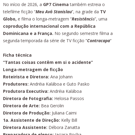
No início de 2026, a
GP7 Cinema
também estreia o
telefilme ficção “
Meu Avô Stanislau
”, na grade da
TV
Globo,
e filma o longa-metragem “
Resistênci
a”, uma
coprodução internacional com a República
Dominicana e a França.
No segundo semestre filma a
segunda temporada da série de TV ficção “
Contracapa
“
Ficha técnica
“Tantas coisas contêm em si o acidente”
Longa-metragem de ficção
Roteirista e Diretora:
Ana Johann
Produtores:
Andréia Kaláboa e Guto Pasko
Produtora Executiva:
Andréia Kaláboa
Diretora de Fotografia:
Heloisa Passos
Diretora de Arte:
Bea Gerolin
Diretora de Produção:
Juliana Caimi
1a. Assistente de Direção:
Kelly Bill
Diretora Assistente:
Débora Zanatta
Preparadora de elenco:
Jaciara Rocha