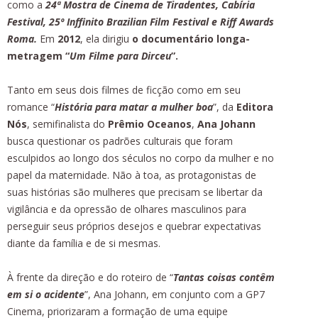
como a
24ª Mostra de Cinema de Tiradentes, Cabíria
Festival, 25º Inffinito Brazilian Film Festival e Riff Awards
Roma.
Em
2012
, ela dirigiu
o documentário longa-
metragem “
Um Filme para Dirceu
”.
Tanto em seus dois filmes de ficção como em seu
romance “
História para matar a mulher boa
”, da
Editora
Nós
, semifinalista do
Prêmio Oceanos
,
Ana Johann
busca questionar os padrões culturais que foram
esculpidos ao longo dos séculos no corpo da mulher e no
papel da maternidade. Não à toa, as protagonistas de
suas histórias são mulheres que precisam se libertar da
vigilância e da opressão de olhares masculinos para
perseguir seus próprios desejos e quebrar expectativas
diante da família e de si mesmas.
À frente da direção e do roteiro de “
Tantas coisas contêm
em si o acidente
”, Ana Johann, em conjunto com a GP7
Cinema, priorizaram a formação de uma equipe