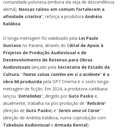
comunidade polonesa (embora ela seja de descendência
alemã).
Nossas raízes em comum fortalecem a
afinidade criativa
”, reforça a produtora
Andréia
Kaláboa
.
O longa-metragem foi viabilizado pela
Lei Paulo
Gustavo
no Paraná, através do E
dital de Apoio à
Projetos de Produção Audiovisual e de
Desenvolvimento de Roteiros para Obras
Audiovisuais
lançado pela
Secretaria de Estado da
Cultura.
“
Tantas coisas contêm em si o acident
e
”
é a
obra 66 produzida
pela GP7 Cinema e o sexto longa-
metragem de ficção. Em 2024, a produtora curitibana
lançou “
Entrelinhas
”, dirigido por
Guto Pasko
e,
atualmente, trabalha na pós-produção de “
Relicário
”
(direção de
Guto Pasko
) e “
Sereis uma só Carne
”
(direção de Andréia Kaláboa, numa coprodução com
Tabebuia Audiovisual
e
Armada Rental
).