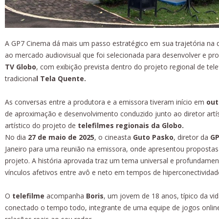
A GP7 Cinema dá mais um passo estratégico em sua trajetória na d
ao mercado audiovisual que foi selecionada para desenvolver e prod
TV Globo
, com exibição prevista dentro do projeto regional de tel
tradiciona
l Tela Quente.
As conversas entre a produtora e a emissora tiveram início em
out
de aproximação e desenvolvimento conduzido junto ao diretor artí
artístico do projeto de
telefilmes regionais da Globo.
No dia
27 de maio de 2025
, o cineasta
Guto Pasko
, diretor da
GP
Janeiro para uma reunião na emissora, onde apresentou propostas d
projeto. A história aprovada traz um tema universal e profundame
vínculos afetivos entre avô e neto em tempos de hiperconectividade 
O
telefilme
acompanha
Boris
, um jovem de 18 anos, típico da v
conectado o tempo todo, integrante de uma equipe de jogos online