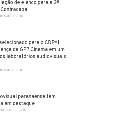
leção de elenco para a 2ª
 Contracapa
m comentário
 selecionado para o CDPAI
sença da GP7 Cinema em um
os laboratórios audiovisuais
m comentário
iovisual paranaense tem
ma em destaque
um comentário