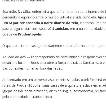
relações reais ao seu redor.
Sua mãe
, Natália
, enfermeira que enfrenta uma rotina intensa de t
perdendo o equilíbrio entre o mundo virtual e a vida concreta.
Após
ENEM por ter passado a noite diante da tela
, ela toma uma dec
passar alguns dias com seu avô
Stanislau
, em uma comunidade de
cidade de
Prudentópolis
.
O que parecia um castigo rapidamente se transforma em uma jor
Ao lado do avô — líder respeitado da comunidade e responsável pel
ucraniana local — Boris descobre a força das raízes familiares, o v
das conexões humanas fora das redes.
Ambientado em um universo visualmente singular, o telefilme irá e
rurais de
Prudentópolis
, suas casas de arquitetura eslava em ma
igrejas de influência bizantina, além da língua, gastronomia, religi
pela comunidade ucraniana local.