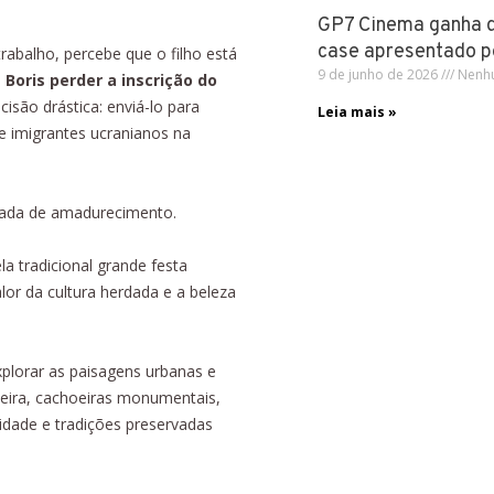
GP7 Cinema ganha 
case apresentado p
rabalho, percebe que o filho está
9 de junho de 2026
Nenhu
 Boris perder a inscrição do
isão drástica: enviá-lo para
Leia mais »
 imigrantes ucranianos na
nada de amadurecimento.
a tradicional grande festa
alor da cultura herdada e a beleza
xplorar as paisagens urbanas e
deira, cachoeiras monumentais,
osidade e tradições preservadas