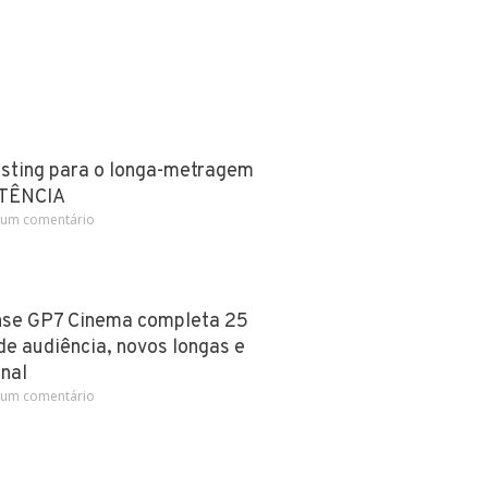
sting para o longa-metragem
STÊNCIA
um comentário
nse GP7 Cinema completa 25
e audiência, novos longas e
nal
um comentário