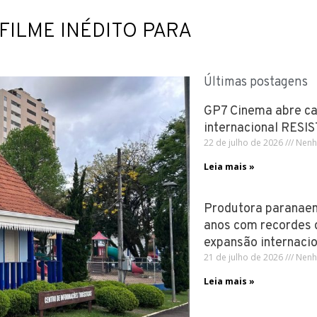
FILME INÉDITO PARA
Últimas postagens
GP7 Cinema abre ca
internacional RESI
22 de julho de 2026
Nenh
Leia mais »
Produtora paranae
anos com recordes d
expansão internacio
21 de julho de 2026
Nenh
Leia mais »