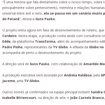
“É uma história que fala diretamente sobre o nosso tempo, sobre t
principalmente sobre pertencimento, memória e relações humanas
universal entre avô e neto,
ela se passa em um cenário muito p
do Paraná
”, destaca
Guto Pasko.
O projeto entra agora em fase de desenvolvimento de roteiro, que
Cordeiro
. Nesta etapa, a produção conta ainda com consultoria cri
Edde
, da plataforma
Transforma
, além do acompanhamento edit
Pedro Pinho
, representantes da
TV Globo
. A afiliada da
Globo no 
acompanha de perto o desenvolvimento do projeto.
A direção será de
Guto Pasko
, com colaboração de
Amarildo Ma
A produção executiva será assinada por
Andréia Kaláboa
, pela
GP
Jacome
, pela
TV Globo.
Outros nomes já confirmados na equipe principal incluem
Sandra 
Isabelle Bittencourt
, na direção de arte; e
João Castelo Branco