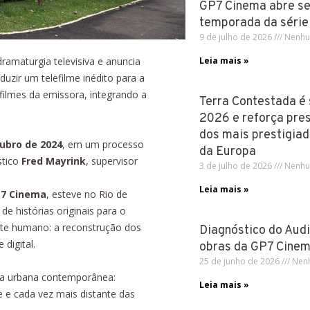
GP7 Cinema abre se
temporada da série
9 de julho de 2026
Nenhu
ramaturgia televisiva e anuncia
Leia mais »
uzir um telefilme inédito para a
efilmes da emissora, integrando a
Terra Contestada é
2026 e reforça pre
dos mais prestigiad
ubro de 2024
, em um processo
da Europa
stico
Fred Mayrink
, supervisor
3 de julho de 2026
Nenhu
Leia mais »
7 Cinema
, esteve no Rio de
e histórias originais para o
nte humano: a reconstrução dos
Diagnóstico do Aud
digital.
obras da GP7 Cine
25 de junho de 2026
Nenh
ida urbana contemporânea:
Leia mais »
 e cada vez mais distante das