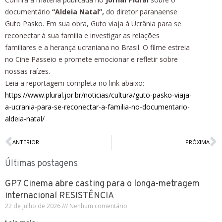
documentário
“Aldeia Natal”,
do diretor paranaense
Guto Pasko. Em sua obra, Guto viaja à Ucrânia para se
reconectar à sua família e investigar as relações
familiares e a herança ucraniana no Brasil. O filme estreia
no Cine Passeio e promete emocionar e refletir sobre
nossas raízes.
Leia a reportagem completa no link abaixo:
https://www.plural.jor.br/noticias/cultura/guto-pasko-viaja-
a-ucrania-para-se-reconectar-a-familia-no-documentario-
aldeia-natal/
ANTERIOR
PRÓXIMA
Últimas postagens
GP7 Cinema abre casting para o longa-metragem
internacional RESISTÊNCIA
22 de julho de 2026
Nenhum comentário